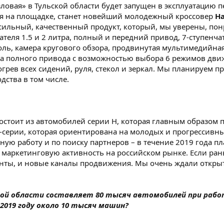
зловая» в Тульской области будет запущен в эксплуатацию 
ся на площадке, станет новейший молодежный кроссовер
Ha
 сильный, качественный продукт, который, мы уверены, по
ателя 1.5 и 2 литра, полный и передний привод, 7-ступен
оль, камера кругового обзора, продвинутая мультимедийна
ема полного привода с возможностью выбора 6 режимов движ
рев всех сидений, руля, стекол и зеркал. Мы планируем п
одства в том числе.
состоит из автомобилей серии Н, которая главным образом 
F-серии, которая ориентирована на молодых и прогрессивн
ую работу и по поиску партнеров – в течение 2019 года п
у маркетинговую активность на российском рынке. Если ра
нты, и новые каналы продвижения. Мы очень ждали открыти
кой области составляет 80 тысяч автомобилей при работ
 2019 году около 10 тысяч машин?