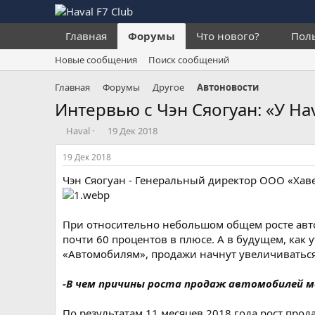
Главная
Форумы
Что нового?
Пол
Новые сообщения
Поиск сообщений
Главная
Форумы
Другое
Автоновости
Интервью с Чэн Сяогуан: «У Ha
А
Д
Haval
19 Дек 2018
в
а
т
т
19 Дек 2018
о
а
Чэн Сяогуан - Генеральный директор ООО «Хав
р
н
т
а
е
ч
м
а
При относительно небольшом общем росте авто
ы
л
почти 60 процентов в плюсе. А в будущем, как
а
«Автомобилям», продажи начнут увеличиваться
-В чем причины роста продаж автомобилей мар
По результатам 11 месяцев 2018 года рост прод