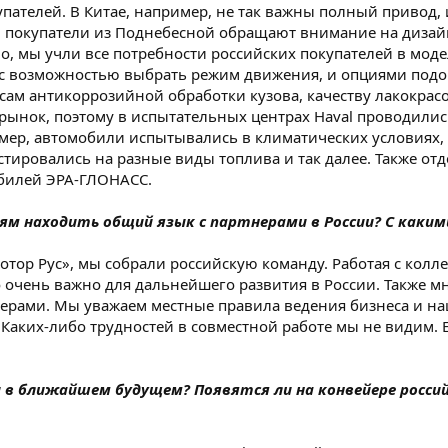
пателей. В Китае, например, не так важны полный привод, 
и покупатели из Поднебесной обращают внимание на дизай
, мы учли все потребности российских покупателей в модел
 с возможностью выбрать режим движения, и опциями под
сам антикоррозийной обработки кузова, качеству лакокра
 рынок, поэтому в испытательных центрах Haval проводили
имер, автомобили испытывались в климатических условиях,
стировались на разные виды топлива и так далее. Также от
билей ЭРА-ГЛОНАСС.
ям находить общий язык с партнерами в России? С как
отор Рус», мы собрали российскую команду. Работая с колл
о очень важно для дальнейшего развития в России. Также 
ерами. Мы уважаем местные правила ведения бизнеса и на
Каких-либо трудностей в совместной работе мы не видим. Е
и в ближайшем будущем? Появятся ли на конвейере росси