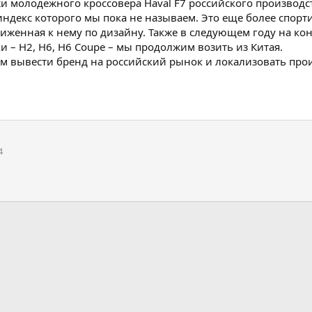
и молодежного кроссовера Haval F7 российского производс
индекс которого мы пока не называем. Это еще более спор
лиженная к нему по дизайну. Также в следующем году на к
 – H2, H6, H6 Coupe – мы продолжим возить из Китая.
уем вывести бренд на российский рынок и локализовать пр
4
нная почта
лка