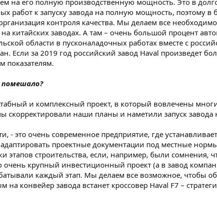
ем на его полную производственную мощность. Это в долгос
ых работ к запуску завода на полную мощность, поэтому в
организация контроля качества. Мы делаем все необходимо
 на китайских заводах. А там – очень большой процент авт
льской области в пусконаладочных работах вместе с росс
н. Если за 2019 год российский завод Haval произведет бо
им показателям.
о помешало?
штабный и комплексный проект, в который вовлечены многи
мы скорректировали наши планы и наметили запуск завода н
ти, - это очень современное предприятие, где устанавлива
 адаптировать проектные документации под местные нормы 
ки этапов строительства, если, например, были сомнения, 
о очень крупный инвестиционный проект (а в завод компан
абатывали каждый этап. Мы делаем все возможное, чтобы о
ым на конвейер завода встанет кроссовер Haval F7 – страте