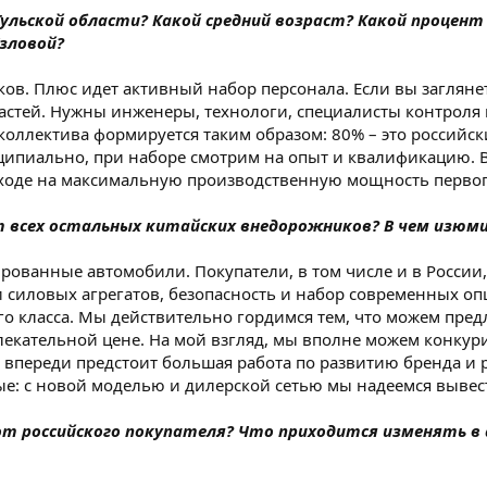
Тульской области? Какой средний возраст? Какой процен
зловой?
ков. Плюс идет активный набор персонала. Если вы заглянет
астей. Нужны инженеры, технологи, специалисты контроля 
в коллектива формируется таким образом: 80% – это российс
ально, при наборе смотрим на опыт и квалификацию. В п
ходе на максимальную производственную мощность первого
т всех остальных китайских внедорожников? В чем изюми
ированные автомобили. Покупатели, в том числе и в России
 силовых агрегатов, безопасность и набор современных оп
о класса. Мы действительно гордимся тем, что можем пре
лекательной цене. На мой взгляд, мы вполне можем конкур
переди предстоит большая работа по развитию бренда и ра
ые: с новой моделью и дилерской сетью мы надеемся вывест
от российского покупателя? Что приходится изменять в 