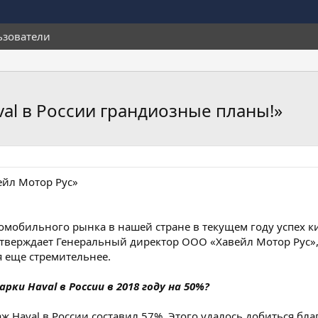
ьзователи
val в России грандиозные планы!»
ейл Мотор Рус»
мобильного рынка в нашей стране в текущем году успех ки
 утверждает Генеральный директор ООО «Хавейл Мотор Рус»
 еще стремительнее.
ки Haval в России в 2018 году на 50%?
аж Haval в России составил 57%. Этого удалось добиться б