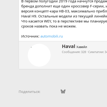
В первом полугодии 2019 года начнутся продаж
бренда дополнит еще один кроссовер F-серии, 
версия концепт-кара HB-03, максимально приб
Haval H9. Остальные модели из текущей линейки
Что касается WEY, то в перспективе мы планир
сроков назвать пока не можем.
Источник:
automobili.ru
А
Haval
Хавейл
в
Сообщения
328
Симпатии
3
т
о
р
Vkontakte
Facebook
Bluesky
WhatsApp
Telegram
Электро
Ссы
Поделиться: