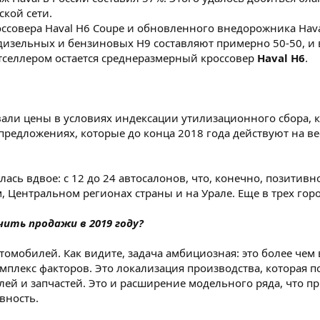
кой сети.
россовера Haval H6 Coupe и обновленного внедорожника Ha
дизельных и бензиновых Н9 составляют примерно 50-50, и
стселлером остается среднеразмерный кроссовер
Haval H6
.
ли цены в условиях индексации утилизационного сбора, 
предложениях, которые до конца 2018 года действуют на ве
илась вдвое: с 12 до 24 автосалонов, что, конечно, позити
, Центральном регионах страны и на Урале. Еще в трех го
чить продажи в 2019 году?
томобилей. Как видите, задача амбициозная: это более чем 
омплекс факторов. Это локализация производства, которая 
лей и запчастей. Это и расширение модельного ряда, что 
вность.