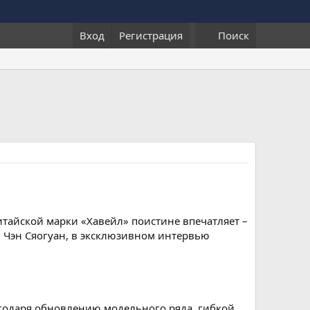
Вход
Регистрация
Поиск
тайской марки «Хавейл» поистине впечатляет –
, Чэн Сяогуан, в эксклюзивном интервью
лагодаря обновлению модельного ряда, гибкой