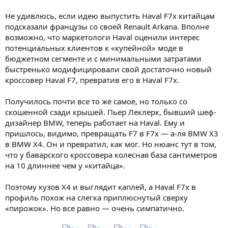
Не удивлюсь, если идею выпустить Haval F7x китайцам
подсказали французы со своей Renault Arkana. Вполне
возможно, что маркетологи Haval оценили интерес
потенциальных клиентов к «купейной» моде в
бюджетном сегменте и с минимальными затратами
быстренько модифицировали свой достаточно новый
кроссовер Haval F7, превратив его в Haval F7x.
Получилось почти все то же самое, но только со
скошенной сзади крышей. Пьер Леклерк, бывший шеф-
дизайнер BMW, теперь работает на Haval. Ему и
пришлось, видимо, превращать F7 в F7x — а-ля BMW Х3
в BMW X4. Он и превратил, как мог. Но нюанс тут в том,
что у баварского кроссовера колесная база сантиметров
на 10 длиннее чем у «китайца».
Поэтому кузов X4 и выглядит каплей, а Haval F7x в
профиль похож на слегка приплюснутый сверху
«пирожок». Но все равно — очень симпатично.