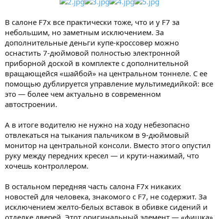
В салоне F7x все практически тоже, что и у F7 за
небольшим, но заметным исключением. За
дополнительные деньги купе-кроссовер можно
оснастить 7-дюймовой полностью электронной
приборной доской в комплекте с дополнительной
вращающейся «шайбой» на центральном тоннеле. С ее
помощью дублируется управление мультимедийкой: все
это — более чем актуально в современном
автостроении.
А в итоге водителю не нужно на ходу небезопасно
отвлекаться на тыкания пальчиком в 9-дюймовый
монитор на центральной консоли. Вместо этого опустил
руку между передних кресел — и крути-нажимай, что
хочешь контроллером.
В остальном передняя часть салона F7x никаких
новостей для человека, знакомого с F7, не содержит. За
исключением желто-белых вставок в обивке сидений и
отделке дверей. Этот оригинальный элемент — «фишка»