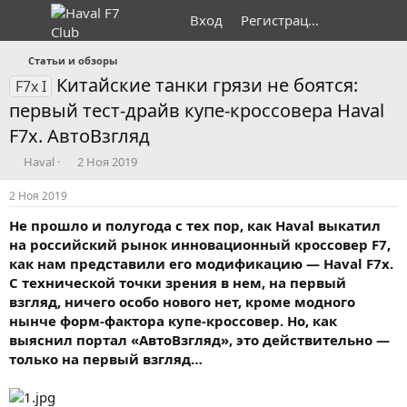
Вход
Регистрация
Статьи и обзоры
Китайские танки грязи не боятся:
F7x I
первый тест-драйв купе-кроссовера Haval
F7x. АвтоВзгляд
А
Д
Haval
2 Ноя 2019
в
а
т
т
2 Ноя 2019
о
а
Не прошло и полугода с тех пор, как Haval выкатил
р
н
т
а
на российский рынок инновационный кроссовер F7,
е
ч
как нам представили его модификацию — Haval F7x.
м
а
С технической точки зрения в нем, на первый
ы
л
взгляд, ничего особо нового нет, кроме модного
а
нынче форм-фактора купе-кроссовер. Но, как
выяснил портал «АвтоВзгляд», это действительно —
только на первый взгляд…