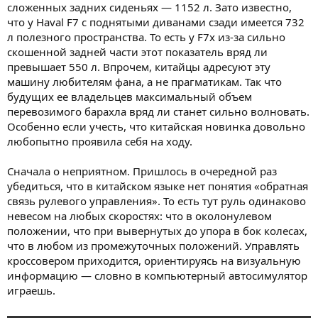
сложенных задних сиденьях — 1152 л. Зато известно,
что у Haval F7 с поднятыми диванами сзади имеется 732
л полезного пространства. То есть у F7х из-за сильно
скошенной задней части этот показатель вряд ли
превышает 550 л. Впрочем, китайцы адресуют эту
машину любителям фана, а не прагматикам. Так что
будущих ее владельцев максимальный объем
перевозимого барахла вряд ли станет сильно волновать.
Особенно если учесть, что китайская новинка довольно
любопытно проявила себя на ходу.
Сначала о неприятном. Пришлось в очередной раз
убедиться, что в китайском языке нет понятия «обратная
связь рулевого управления». То есть тут руль одинаково
невесом на любых скоростях: что в околонулевом
положении, что при вывернутых до упора в бок колесах,
что в любом из промежуточных положений. Управлять
кроссовером приходится, ориентируясь на визуальную
информацию — словно в компьютерный автосимулятор
играешь.