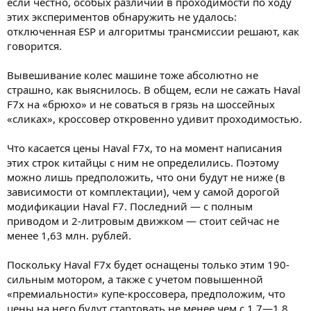
если честно, особых различий в проходимости по ходу
этих экспериментов обнаружить не удалось:
отключенная ESP и алгоритмы трансмиссии решают, как
говорится.
Вывешивание колес машине тоже абсолютно не
страшно, как выяснилось. В общем, если не сажать Haval
F7x на «брюхо» и не соваться в грязь на шоссейных
«сликах», кроссовер откровенно удивит проходимостью.
Что касается цены Haval F7x, то на момент написания
этих строк китайцы с ним не определились. Поэтому
можно лишь предположить, что они будут не ниже (в
зависимости от комплектации), чем у самой дорогой
модификации Haval F7. Последний — с полным
приводом и 2-литровым движком — стоит сейчас не
менее 1,63 млн. рублей.
Поскольку Haval F7x будет оснащены только этим 190-
сильным мотором, а также с учетом повышенной
«премиальности» купе-кроссовера, предположим, что
цены на него будут стартовать не менее чем с 1,7—1,8