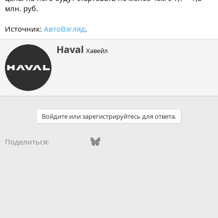
млн. руб.
Источник:
АвтоВзгляд
.
А
Haval
Хавейл
в
т
о
р
Войдите или зарегистрируйтесь для ответа.
Vkontakte
Facebook
Bluesky
WhatsApp
Telegram
Электронная поч
Поделиться: