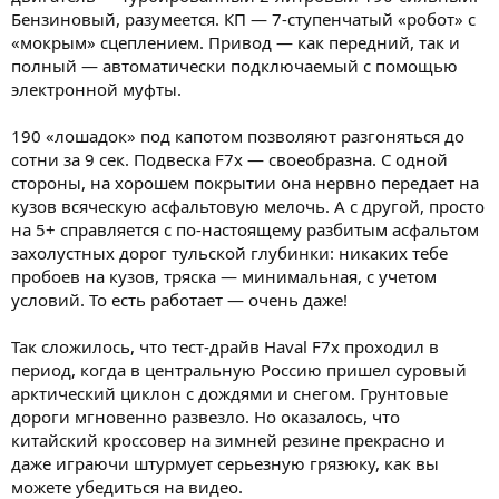
Бензиновый, разумеется. КП — 7-ступенчатый «робот» с
«мокрым» сцеплением. Привод — как передний, так и
полный — автоматически подключаемый с помощью
электронной муфты.
190 «лошадок» под капотом позволяют разгоняться до
сотни за 9 сек. Подвеска F7x — своеобразна. С одной
стороны, на хорошем покрытии она нервно передает на
кузов всяческую асфальтовую мелочь. А с другой, просто
на 5+ справляется с по-настоящему разбитым асфальтом
захолустных дорог тульской глубинки: никаких тебе
пробоев на кузов, тряска — минимальная, с учетом
условий. То есть работает — очень даже!
Так сложилось, что тест-драйв Haval F7x проходил в
период, когда в центральную Россию пришел суровый
арктический циклон с дождями и снегом. Грунтовые
дороги мгновенно развезло. Но оказалось, что
китайский кроссовер на зимней резине прекрасно и
даже играючи штурмует серьезную грязюку, как вы
можете убедиться на видео.