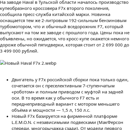
На заводе Haval в Тульской области началось производство
купеобразного кроссовера F7x второго поколения,
сообщила пресс-служба китайской марки. Новинка
оснащается тем же 2-литровым 192-сильным бензиновым
турбомотором, что и обычный вседорожник F7, который
выпускают на том же заводе с прошлого года. Цены пока не
объявлены, но ожидается, что кросс-купе окажется немного
дороже обычной пятидверки, которая стоит от 2 699 000 до
3 499 000 рублей.
Двигатель у F7x российской сборки пока только один,
сочетается он с преселективным 7-ступенчатым
«роботом» и полным приводом с муфтой на задней
оси. В то время как у обычного F7 есть и
переднеприводный вариант с мотором меньшего
объёма и мощности — 1,5 л, 150 л.с.
Новый F7x базируется на фирменной платформе
L.E.M.O.N. с независимыми подвесками (МакФерсон
спереди, многорычажка сзади). От модели первого