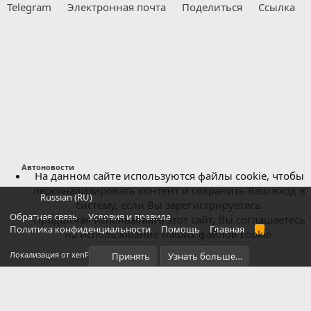
Telegram
Электронная почта
Поделиться
Ссылка
Автоновости
На данном сайте используются файлы cookie, чтобы
персонализировать контент и сохранить Ваш вход в
Russian (RU)
систему, если Вы зарегистрируетесь.
Обратная связь
Условия и правила
Продолжая использовать этот сайт, Вы соглашаетесь
Политика конфиденциальности
Помощь
Главная
R
на использование наших файлов cookie.
S
S
®
Локализация от xenForo.Info
Принять
Узнать больше…