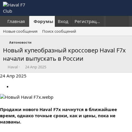
Главная
Форумы
Вход
Что нового?
Регистрация
Пользовател
Новые сообщения
Поиск сообщений
Автоновости
Новый купеобразный кроссовер Haval F7x
начали выпускать в России
А
Д
Haval
24 Апр 2025
в
а
24 Апр 2025
т
т
о
а
р
н
т
а
е
ч
м
а
Продажи нового Haval F7x начнутся в ближайшее
ы
л
а
время, однако точные сроки, как и цены, пока не
названы.