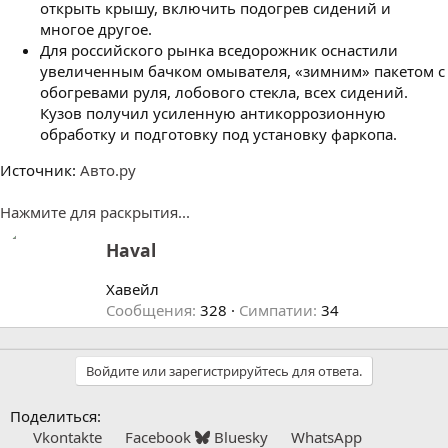
открыть крышу, включить подогрев сидений и
многое другое.
Для российского рынка вседорожник оснастили
увеличенным бачком омывателя, «зимним» пакетом с
обогревами руля, лобового стекла, всех сидений.
Кузов получил усиленную антикоррозионную
обработку и подготовку под установку фаркопа.
Источник:
Авто.ру
Нажмите для раскрытия...
А
Haval
в
т
Хавейл
о
Сообщения
328
Симпатии
34
р
Войдите или зарегистрируйтесь для ответа.
Поделиться:
Vkontakte
Facebook
Bluesky
WhatsApp