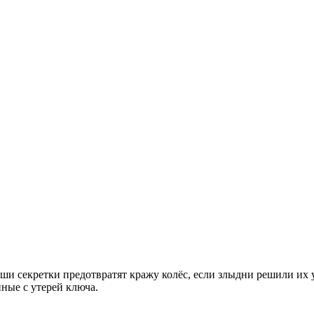
аши секретки предотвратят кражу колёс, если злыдни решили их у 
ные с утерей ключа.