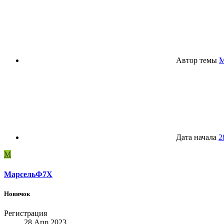
Автор темы
М
Дата начала
2
М
МарсельФ7Х
Новичок
Регистрация
28 Апр 2023