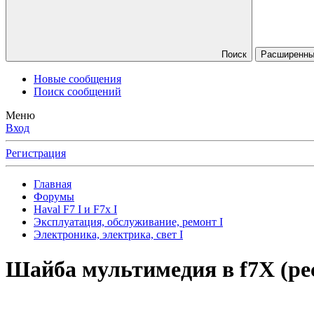
Поиск
Расширенны
Новые сообщения
Поиск сообщений
Меню
Вход
Регистрация
Главная
Форумы
Haval F7 I и F7x I
Эксплуатация, обслуживание, ремонт I
Электроника, электрика, свет I
Шайба мультимедия в f7X (ре