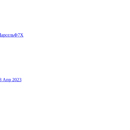
арсельФ7Х
8 Апр 2023