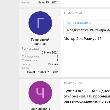
Авто
Haval F7х 2024
11 Июн 2024
Г
Merk написал(а):
А радиус тоже 19? 2литра м
Мотор 2 л. Радиус 17.
Геннадий
Новичок
Регистрация
6 Июн 2024
Сообщения
3
Симпатии
1
Город
Москва
Авто
Haval F7 2024 2.0. 4wd
16 Июл 2024
Ч
Купили Ф7 2.0 на 17 дис
отклонения. Но проблема
развал-схождение. Но все
челнинец