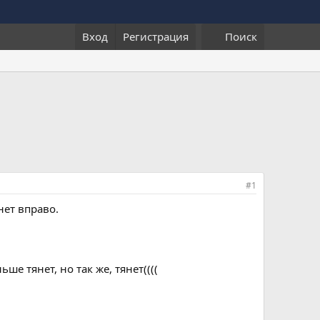
Вход
Регистрация
Поиск
#1
нет вправо.
е тянет, но так же, тянет((((