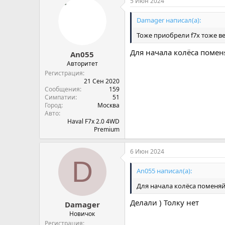
5 Июн 2024
Damager написал(а):
Тоже приобрели f7x тоже ве
Для начала колёса поменя
An055
Авторитет
Регистрация
21 Сен 2020
Сообщения
159
Симпатии
51
Город
Москва
Авто
Haval F7x 2.0 4WD
Premium
6 Июн 2024
D
An055 написал(а):
Для начала колёса поменяй 
Делали ) Толку нет
Damager
Новичок
Регистрация