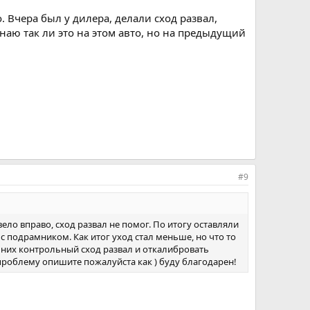
 Вчера был у дилера, делали сход развал,
наю так ли это на этом авто, но на предыдущий
#9
ло вправо, сход развал не помог. По итогу оставляли
о с подрамником. Как итог уход стал меньше, но что то
у них контрольный сход развал и откалибровать
и проблему опишите пожалуйста как ) буду благодарен!