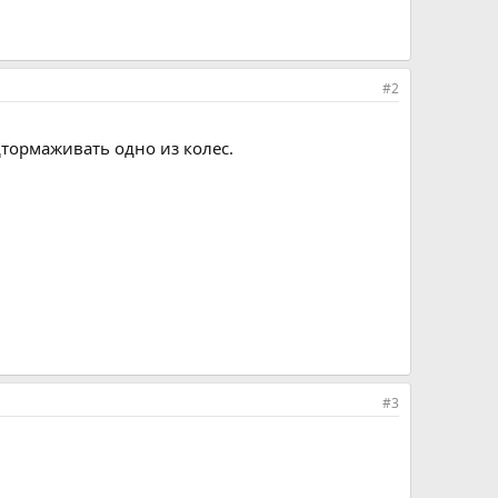
#2
дтормаживать одно из колес.
#3