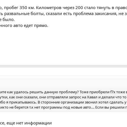
пробег 350 км. Километров через 200 стало тянуть в право.
ь развальные болты, сказали есть проблема закисания, не з
е было.
анного авто едет прямо.
ите как удалось решить данную проблему? Тоже приобрели f7x тоже ве
сутки, как они сказали, они отправляли запрос на Хавал и делали что т
либо я прикапываюсь. В сторонние организации звонил хотел сделать 
Никто не берется т.к нет программы под новые авто.... Если вы решил
исе, еще нет информации