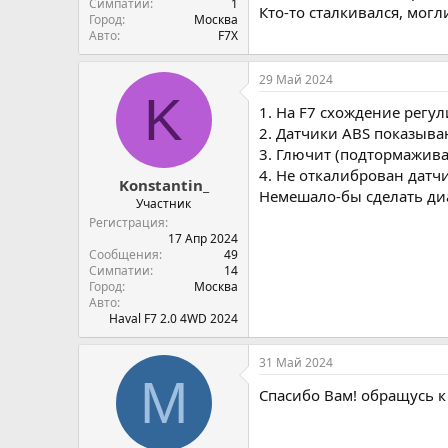
Симпатии
1
Кто-то сталкивался, могл
Город
Москва
Авто
F7X
29 Май 2024
K
1. На F7 схождение регул
2. Датчики ABS показыва
3. Глючит (подтормажива
4. Не откалиброван датч
Konstantin_
Немешало-бы сделать диа
Участник
Регистрация
17 Апр 2024
Сообщения
49
Симпатии
14
Город
Москва
Авто
Haval F7 2.0 4WD 2024
31 Май 2024
M
Спасибо Вам! обращусь к