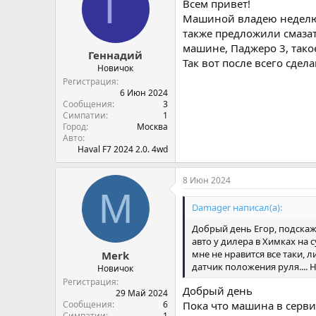
Г
Всем привет!
Машиной владею неделю, 
также предложили смазат
машине, Паджеро 3, тако
Геннадий
Так вот после всего сдел
Новичок
Регистрация
6 Июн 2024
Сообщения
3
Симпатии
1
Город
Москва
Авто
Haval F7 2024 2.0. 4wd
8 Июн 2024
M
Damager написал(а):
Добрый день Егор, подскаж
авто у дилера в Химках на 
мне не нравится все таки, 
Merk
датчик положения руля.... 
Новичок
Регистрация
Добрый день
29 Май 2024
Сообщения
6
Пока что машина в серв
Симпатии
1