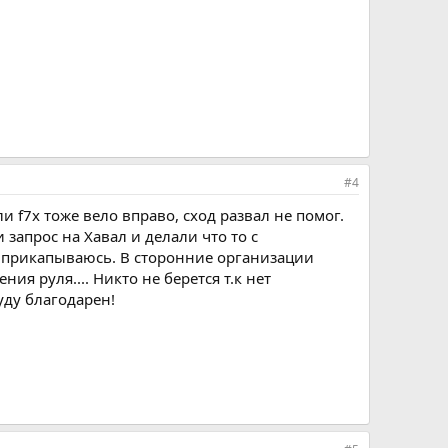
#4
 f7x тоже вело вправо, сход развал не помог.
 запрос на Хавал и делали что то с
 я прикапываюсь. В сторонние организации
я руля.... Никто не берется т.к нет
уду благодарен!