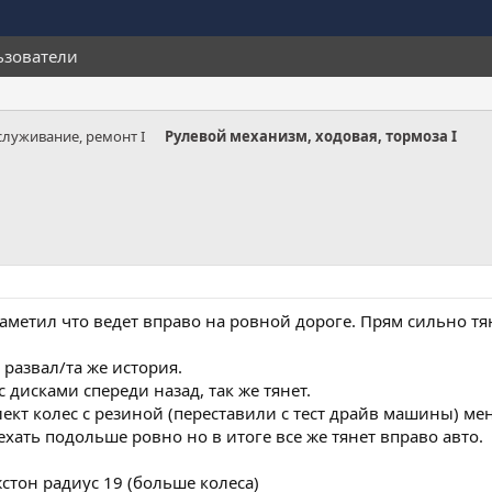
ьзователи
служивание, ремонт I
Рулевой механизм, ходовая, тормоза I
заметил что ведет вправо на ровной дороге. Прям сильно тя
 развал/та же история.
 дисками спереди назад, так же тянет.
кт колес с резиной (переставили с тест драйв машины) меньш
хать подольше ровно но в итоге все же тянет вправо авто.
стон радиус 19 (больше колеса)