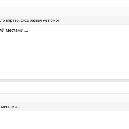
ло вправо, сход развал не помог.
й местами....
местами....