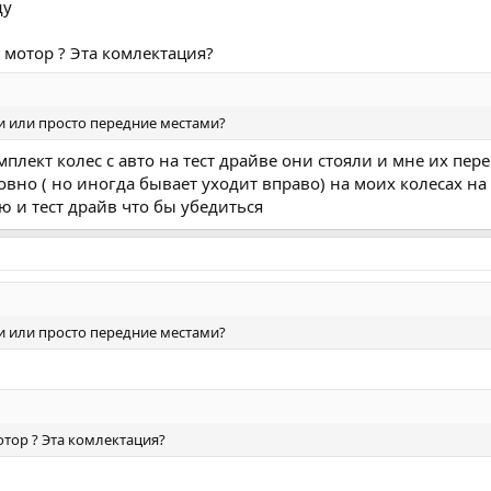
щу
 мотор ? Эта комлектация?
и или просто передние местами?
плект колес с авто на тест драйве они стояли и мне их пер
ровно ( но иногда бывает уходит вправо) на моих колесах на
ю и тест драйв что бы убедиться
и или просто передние местами?
отор ? Эта комлектация?