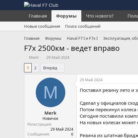
Главная
Форумы
Что нового?
Пол
Новые сообщения
Поиск сообщений
Главная
Форумы
Haval F7 I и F7x I
Эксплуатация, об
F7x 2500км - ведет вправо
А
Д
Merk
29 Май 2024
в
а
1
2
Вперёд
т
т
о
а
р
н
29 Май 2024
т
а
M
Поставил резину лето и 
е
ч
м
а
ы
л
Сделал у официалов сход
а
Потом перекинул колеса с
Merk
Сегодня поставили компле
Новичок
На новых колесах может е
Регистрация
29 Май 2024
Сообщения
6
Резина их штатная бридж