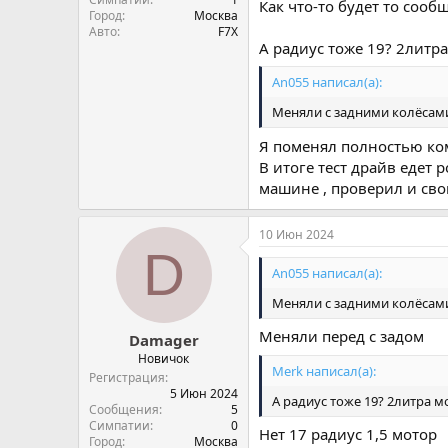
Как что-то будет то сооб
Город
Москва
Авто
F7X
А радиус тоже 19? 2литра
An055 написал(а):
Меняли с задними колёсам
Я поменял полностью ком
В итоге тест драйв едет 
машине , проверил и сво
10 Июн 2024
D
An055 написал(а):
Меняли с задними колёсам
Меняли перед с задом
Damager
Новичок
Merk написал(а):
Регистрация
5 Июн 2024
А радиус тоже 19? 2литра м
Сообщения
5
Симпатии
0
Нет 17 радиус 1,5 мотор
Город
Москва