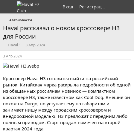
Вход
Регистрация
Автоновости
Haval рассказал о новом кроссовере H3
для России
А
Д
Haval
3 Апр 2024
в
а
т
т
3 Апр 2024
о
а
р
н
т
а
е
ч
Кроссовер Haval H3 готовится выйти на российский
м
а
рынок. Китайская марка раскрыла подробности об одной
ы
л
из обещанных россиянам новинок — компактном
а
кроссовере H3, также известном как Cool Dog. Внешне он
похож на Dargo, но уступает ему по габаритам и
занимает нишу между городским кроссовером и
внедорожной моделью. H3 предложат с передним либо
полным приводом. Старт продаж намечен на второй
квартал 2024 года.