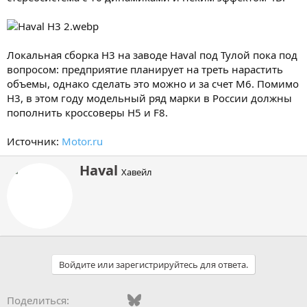
Локальная сборка H3 на заводе Haval под Тулой пока под
вопросом: предприятие планирует на треть нарастить
объемы, однако сделать это можно и за счет M6. Помимо
H3, в этом году модельный ряд марки в России должны
пополнить кроссоверы H5 и F8.
Источник:
Motor.ru
А
Haval
Хавейл
в
т
о
р
Войдите или зарегистрируйтесь для ответа.
Vkontakte
Facebook
Bluesky
WhatsApp
Telegram
Электронная поч
Поделиться: