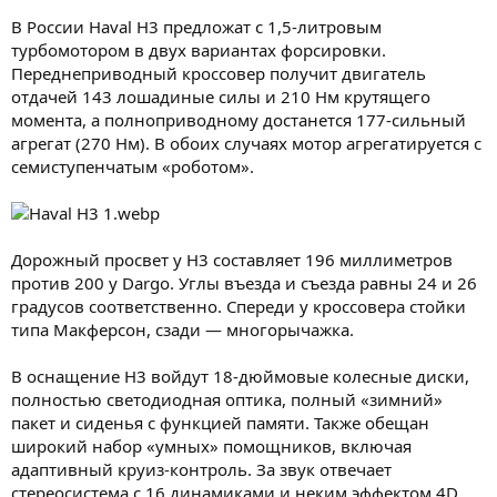
В России Haval H3 предложат с 1,5-литровым
турбомотором в двух вариантах форсировки.
Переднеприводный кроссовер получит двигатель
отдачей 143 лошадиные силы и 210 Нм крутящего
момента, а полноприводному достанется 177-сильный
агрегат (270 Нм). В обоих случаях мотор агрегатируется с
семиступенчатым «роботом».
Дорожный просвет у H3 составляет 196 миллиметров
против 200 у Dargo. Углы въезда и съезда равны 24 и 26
градусов соответственно. Спереди у кроссовера стойки
типа Макферсон, сзади — многорычажка.
В оснащение H3 войдут 18-дюймовые колесные диски,
полностью светодиодная оптика, полный «зимний»
пакет и сиденья с функцией памяти. Также обещан
широкий набор «умных» помощников, включая
адаптивный круиз-контроль. За звук отвечает
стереосистема с 16 динамиками и неким эффектом 4D.