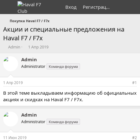
Вход
Регистрация
Покупка Haval F7 / F7x
Акции и специальные предложения на
Haval F7 / F7x
А
Д
Admin
1 Апр 2019
в
а
т
т
Admin
о
а
Administrator
Команда форума
р
н
т
а
е
ч
1 Апр 2019
#1
м
а
ы
л
В этой теме выкладываем информацию об официальных
а
акциях и скидках на Haval F7 / F7x.
Admin
Administrator
Команда форума
11 Июн 2019
#2