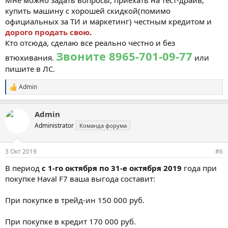
купить машину с хорошей скидкой(помимо
официальных за ТИ и маркетинг) честным кредитом и
дорого продать свою
.
Кто отсюда, сделаю все реально честно и без
Звоните 8965-701-09-77
втюхивания.
или
пишите в ЛС.
Admin
С
и
м
Admin
п
а
Administrator
Команда форума
т
и
и
3 Окт 2019
#6
:
В период
с 1-го октября по 31-е октября 2019
года при
покупке Haval F7 ваша выгода составит:
При покупке в трейд-ин 150 000 руб.
При покупке в кредит 170 000 руб.