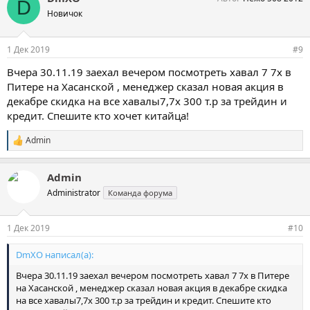
D
Новичок
1 Дек 2019
#9
Вчера 30.11.19 заехал вечером посмотреть хавал 7 7х в
Питере на Хасанской , менеджер сказал новая акция в
декабре скидка на все хавалы7,7х 300 т.р за трейдин и
кредит. Спешите кто хочет китайца!
Admin
С
и
м
Admin
п
а
Administrator
Команда форума
т
и
и
1 Дек 2019
#10
:
DmXO написал(а):
Вчера 30.11.19 заехал вечером посмотреть хавал 7 7х в Питере
на Хасанской , менеджер сказал новая акция в декабре скидка
на все хавалы7,7х 300 т.р за трейдин и кредит. Спешите кто