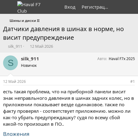
Вход
Регистрация
Шины и диски II
Датчики давления в шинах в норме, но
висит предупреждение
А
Д
silk_911
12 Май 2026
в
а
т
т
silk_911
Авто
Haval F7x 2025
S
о
а
Новичок
р
н
т
а
е
ч
12 Май 2026
#1
м
а
ы
л
есть такая проблема, что на приборной панели висит
а
знак неправльного давления в шинах задних колес, но в
приложении показывает везде одинаковое. также по
факту проверял - соответствует приложению. можно ли
как-то убрать предупреждашку? судя по всему сбой
какой-то произошел в ПО..
Вложения