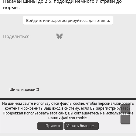
Накачай шины до 2.5, подожди немного и страви до
нормы.
Войдите или зарегистрируйтесь для ответа.
Vkontakte
Facebook
Bluesky
WhatsApp
Telegram
Электронная поч
Ссылка
Поделиться:
Шины и диски II
Russian (RU)
На данном сайте используются файлы cookie, чтобы персонализировать
контент и сохранить Ваш вход в систему, если Вы зарегистрируетесь.
Свер
Обратная связь
Условия и правила
Продолжая использовать этот сайт, Вы соглашаетесь на использование
Политика конфиденциальности
Помощь
Главная
R
наших файлов cookie.
Сниз
S
S
Принять
Узнать больше…
®
Локализация от xenForo.Info