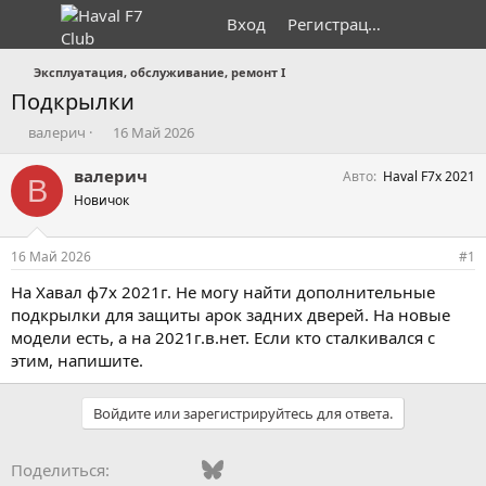
Вход
Регистрация
Эксплуатация, обслуживание, ремонт I
Подкрылки
А
Д
валерич
16 Май 2026
в
а
т
т
валерич
Авто
Haval F7x 2021
В
о
а
Новичок
р
н
т
а
е
ч
16 Май 2026
#1
м
а
ы
л
На Хавал ф7х 2021г. Не могу найти дополнительные
а
подкрылки для защиты арок задних дверей. На новые
модели есть, а на 2021г.в.нет. Если кто сталкивался с
этим, напишите.
Войдите или зарегистрируйтесь для ответа.
Vkontakte
Facebook
Bluesky
WhatsApp
Telegram
Электронная поч
Ссылка
Поделиться: